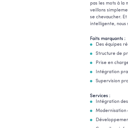
pas les mots à la
veillons simpleme
se chevaucher. Et
intelligente, nou
Faits marquants :
Des équipes répa
Structure de pr
Prise en charg
Intégration pr
Supervision pr
Services :
Intégration de
Modernisation 
Développement d