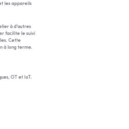
 et les appareils
lier à d'autres
 facilite le suivi
iles. Cette
on à long terme.
ues, OT et IoT.