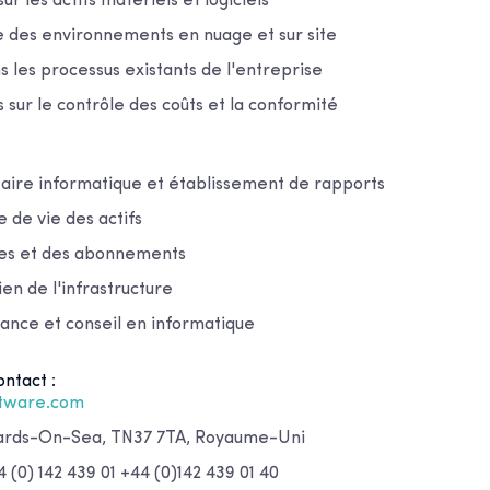
r les actifs matériels et logiciels
e des environnements en nuage et sur site
s les processus existants de l'entreprise
s sur le contrôle des coûts et la conformité
ntaire informatique et établissement de rapports
e de vie des actifs
nces et des abonnements
ien de l'infrastructure
tance et conseil en informatique
ntact :
stware.com
nards-On-Sea, TN37 7TA, Royaume-Uni
 (0) 142 439 01 +44 (0)142 439 01 40