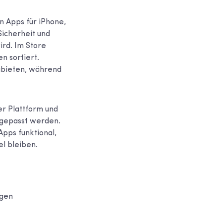
n Apps für iPhone,
Sicherheit und
ird. Im Store
n sortiert.
zubieten, während
er Plattform und
ngepasst werden.
Apps funktional,
l bleiben.
ngen