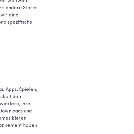
zer weltweit.
re andere Stores
 wir eine
onalspezifische
zu Apps, Spielen,
ickelt den
wicklern, ihre
 Downloads und
Games bieten
Abonnement haben