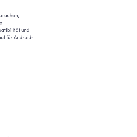
Sprachen,
e
tibilität und
al für Android-