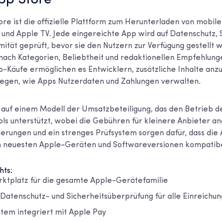
pp Store
re ist die offizielle Plattform zum Herunterladen von mobile
 und Apple TV. Jede eingereichte App wird auf Datenschutz, 
mität geprüft, bevor sie den Nutzern zur Verfügung gestellt w
ach Kategorien, Beliebtheit und redaktionellen Empfehlunge
p-Käufe ermöglichen es Entwicklern, zusätzliche Inhalte an
legen, wie Apps Nutzerdaten und Zahlungen verwalten.
 auf einem Modell der Umsatzbeteiligung, das den Betrieb d
ols unterstützt, wobei die Gebühren für kleinere Anbieter a
ierungen und ein strenges Prüfsystem sorgen dafür, dass die 
en neuesten Apple-Geräten und Softwareversionen kompatibe
hts:
rktplatz für die gesamte Apple-Gerätefamilie
 Datenschutz- und Sicherheitsüberprüfung für alle Einreichu
tem integriert mit Apple Pay