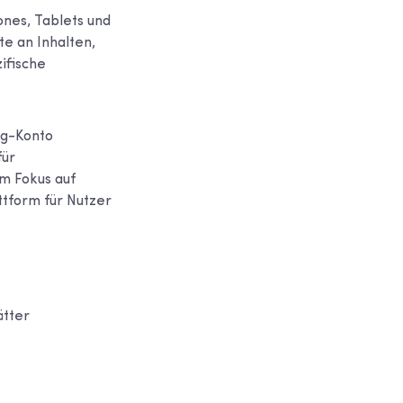
ones, Tablets und
te an Inhalten,
ifische
ng-Konto
für
m Fokus auf
ttform für Nutzer
ätter