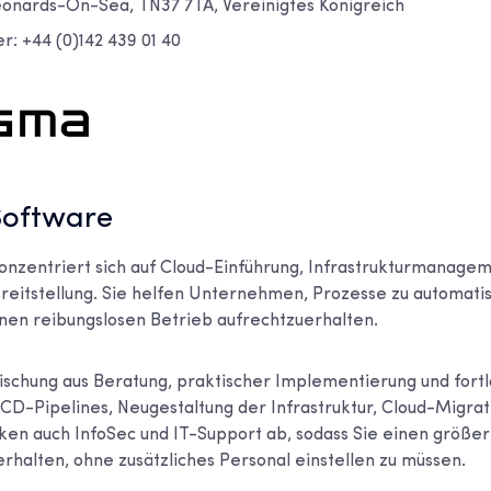
Leonards-On-Sea, TN37 7TA, Vereinigtes Königreich
: +44 (0)142 439 01 40
Software
nzentriert sich auf Cloud-Einführung, Infrastrukturmanage
ereitstellung. Sie helfen Unternehmen, Prozesse zu automatis
nen reibungslosen Betrieb aufrechtzuerhalten.
ischung aus Beratung, praktischer Implementierung und for
I/CD-Pipelines, Neugestaltung der Infrastruktur, Cloud-Migrat
ken auch InfoSec und IT-Support ab, sodass Sie einen größe
halten, ohne zusätzliches Personal einstellen zu müssen.