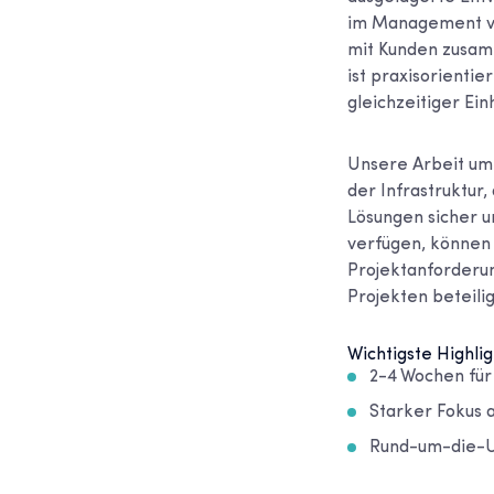
im Management vo
mit Kunden zusamm
ist praxisorientie
gleichzeitiger Ein
Unsere Arbeit umf
der Infrastruktur
Lösungen sicher u
verfügen, können
Projektanforderun
Projekten beteili
Wichtigste Highlig
2-4 Wochen für
Starker Fokus 
Rund-um-die-Uh