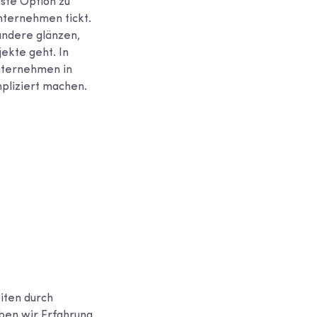
gste Option zu
Unternehmen tickt.
andere glänzen,
ekte geht. In
nternehmen in
mpliziert machen.
iten durch
aben wir Erfahrung