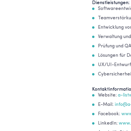
Dienstleistungen:
Softwareentwi
Teamverstärku
Entwicklung v
Verwaltung und
Prüfung und Q
Lösungen für D
UX/UI-Entwurf
Cybersicherhe
Kontaktinformati
Website:
a-lis
E-Mail:
info@a
Facebook:
www
LinkedIn:
www.l