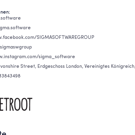
onen:
.software
igma.software
ww.facebook.com/SIGMASOFTWAREGROUP
m/sigmaswgroup
w.instagram.com/sigma_software
evonshire Street, Erdgeschoss London, Vereinigtes Königreich
033843498
te