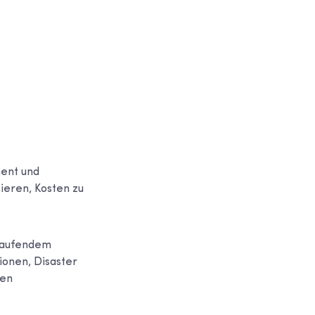
ment und
ieren, Kosten zu
tlaufendem
ionen, Disaster
ren