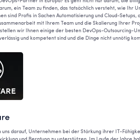
DevOps-Partner in Europa? Es geht nicht nur darum, die billi
darum, ein Team zu finden, das tatsächlich versteht, wie Ihr 
n sind Profis in Sachen Automatisierung und Cloud-Setups, 
sammenarbeit mit Ihrem Team und die Skalierung Ihrer Proj
 stellen wir Ihnen einige der besten DevOps-Outsourcing-U
uverlässig und kompetent sind und die Dinge nicht unnötig ko
are
 uns darauf, Unternehmen bei der Stärkung ihrer IT-Fähigke
icklung und Beratung zu unterstützen. Im Laufe der Jahre h